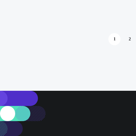
1
2
„Ein Seepferdchen