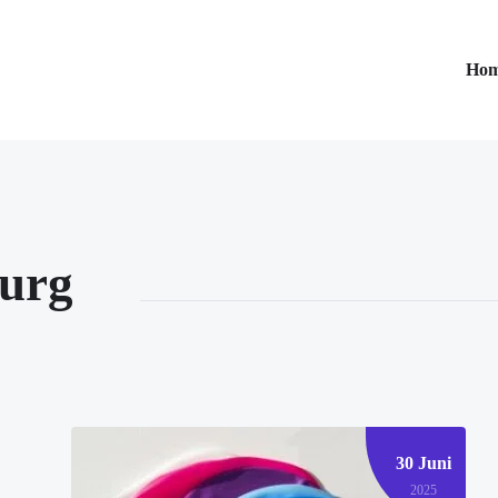
Ho
burg
30 Juni
2025