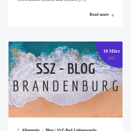
Read more
10 März
2023
·
Allgemein
Blog | SSZ-Bad Liebenwerda