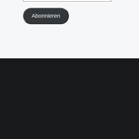
Abonnieren
ALEXANDER GALLITZ
„Ein Seepferdchen ist kein
Garant, dass ein Kind
schwimmen kann.“